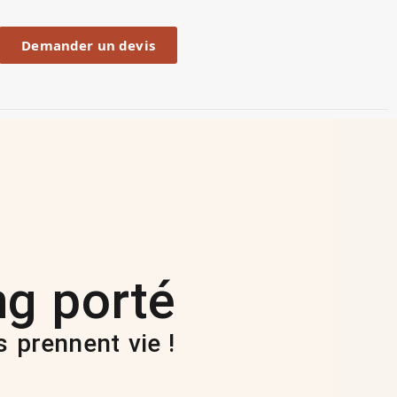
Demander un devis
ng porté
s prennent vie !