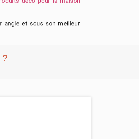
roduits déco pour la maison
.
r angle et sous son meilleur
 ?