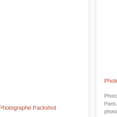
Phot
Phot
Paris
Photographe Packshot
phot